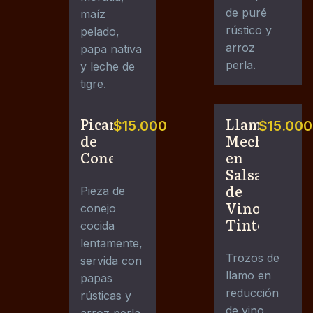
de puré
maíz
rústico y
pelado,
arroz
papa nativa
perla.
y leche de
tigre.
Picante
Llamo
$15.000
$15.000
de
Mechado
Conejo
en
Salsa
de
Pieza de
Vino
conejo
Tinto
cocida
lentamente,
Trozos de
servida con
llamo en
papas
reducción
rústicas y
de vino