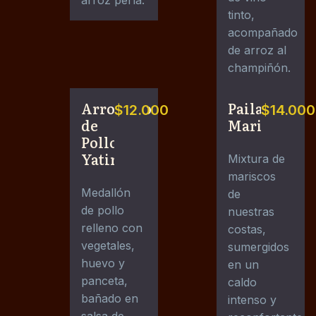
arroz perla.
tinto,
acompañado
de arroz al
champiñón.
Arrollado
Paila
$12.000
$14.000
de
Marina
Pollo
Yatiri
Mixtura de
mariscos
Medallón
de
de pollo
nuestras
relleno con
costas,
vegetales,
sumergidos
huevo y
en un
panceta,
caldo
bañado en
intenso y