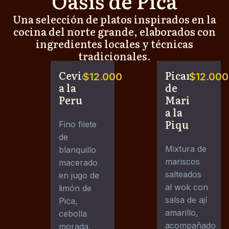
Oasis de Pica
Una selección de platos inspirados en la
cocina del norte grande, elaborados con
ingredientes locales y técnicas
tradicionales.
Ceviche
Picante
$12.000
$12.000
a la
de
Peruana
Marisco
a la
Piqueña
Fino filete
de
Mixtura de
blanquillo
mariscos
macerado
salteados
en jugo de
al wok con
limón de
salsa de ají
Pica,
amarillo,
cebolla
acompañado
morada,